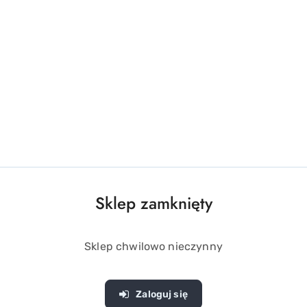
OPIS PRODUKTU
OPINIE (0)
ZADAJ PYTANIE
Sklep zamknięty
Sklep chwilowo nieczynny
i urozmaici zabawy w wannie.
tórym z łatwością zamocujemy kraba do płytek łazienkowych, 
Zaloguj się