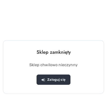
Puzzle 3D Stary Most
Puzzle 3D Bazylika św.
Mostar 64 elementy
Piotra Watykan 61el. puzzle
przestrzenne
(0)
(0)
Sklep zamknięty
39.00
15.00
Cena:
Cena:
Sklep chwilowo nieczynny
Zaloguj się