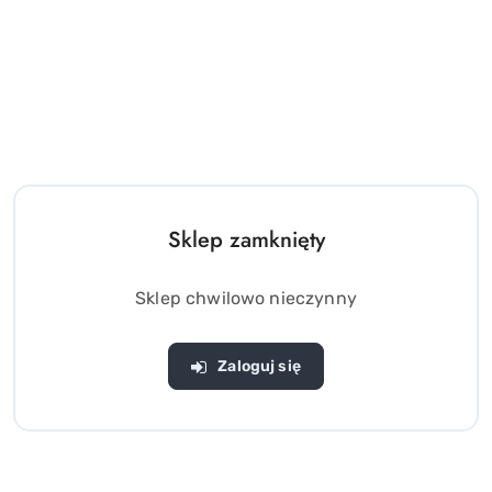
Drewniany Kolorowy Tort
Elegancka Biała drewniana
urodzinowy do krojenia
Kuchnia z akcesoriami dla
Zabawa w Urodziny
dzieci
(0)
(0)
Sklep zamknięty
52.00
329.00
Cena:
Cena:
Sklep chwilowo nieczynny
Zaloguj się