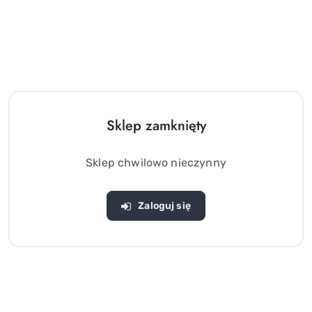
Interaktywny PIESEK PIES +
Interaktywne Akwarium +
karma + transporter
magnetyczne RYBKI +
wędki
(0)
(0)
Sklep zamknięty
49.00
59.00
Cena:
Cena:
Sklep chwilowo nieczynny
Zaloguj się