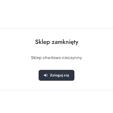
OPIS PRODUKTU
OPINIE (0)
ZADAJ PYTANIE
orów to miękka masa plastyczna, która pozwala dzieciom wycz
zwija wyobraźnię i sprawność manualną, ale także pomaga w n
ci z naszym niesamowitym zestawem.
Sklep zamknięty
Sklep chwilowo nieczynny
ość i zdolności manualne
Zaloguj się
SPOŻYCIA!
nię i pobudza do kreatywnego myślenia. Niezastąpiona przy w