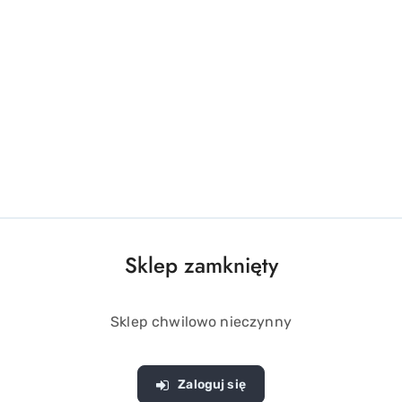
Sklep zamknięty
OPIS PRODUKTU
OPINIE (0)
ZADAJ PYTANIE
Sklep chwilowo nieczynny
Zaloguj się