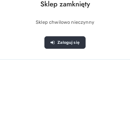
Sklep zamknięty
Sklep chwilowo nieczynny
klawiszach
Zaloguj się
l
które są umieszczone na guziczkach
ań, które ma dziecko wykonać
ażnika przez, którą wyjmujemy wcześniej wrzucone klocki.
k. 18cm
locki w różnych kształtach, które są dopasowane do otworów
a górze klocka znajdują się cyferki 1,2,3 lub literki ABC