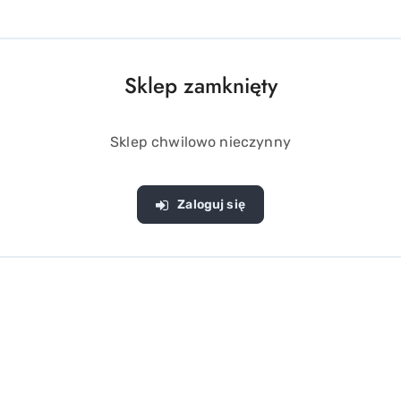
 umożliwia jazdę do przodu, do tyłu, skręt w lewo i w prawo. T
rzyczepę z otwieranymi klapami i z opcją kiprowania. Traktor 
szty eksploatacji.
 7 cm tylne gumowe koła na grubym bieżniku i 5,5 cm przednie
Sklep zamknięty
w 4,5 cm koła. W traktorze jest także opcja ustawienia zbie
Sklep chwilowo nieczynny
ztałcie:
ą się w trakcie jazdy do przodu)
Zaloguj się