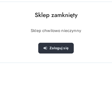
poziom z niesamowitym dmuchanym rekinem sterowanym pilot
Sklep zamknięty
 i dorosłym.
h eventach, imprezach urodzinowych o tematyce morskiej, czy 
Sklep chwilowo nieczynny
ii 2.4GHz rekin płynnie porusza się do przodu, do tyłu oraz ob
Zaloguj się
 tylko 20 sekund, aby napompować rekina i rozpocząć zabawę
ana konstrukcja sprawia, że rekin jest bezpieczny w użyciu
z: rekina, pilot zdalnego sterowania oraz kabel USB do ładow
nia