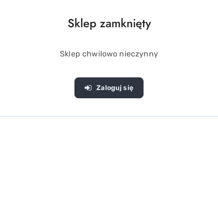
Sklep zamknięty
zielnie własnej, nietuzinkowej bransoletki, czy pierścionka
óre lubią prace manualne znajdą w takim zestawie mnóstwo in
 zrobiona samodzielnie będzie unikatowa. Zestaw zawiera różo
Sklep chwilowo nieczynny
ęki któremu koraliki będą szybko schły. Kuferek na pewno będ
Zaloguj się
 chcesz zrobić koralika