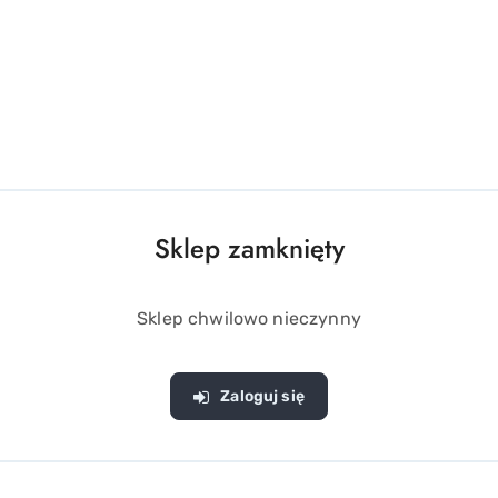
Sklep zamknięty
Sklep chwilowo nieczynny
OPIS PRODUKTU
OPINIE (0)
ZADAJ PYTANIE
Zaloguj się
 Kształtem przypomina jajko, z przyciskami i wyświetlaczem.