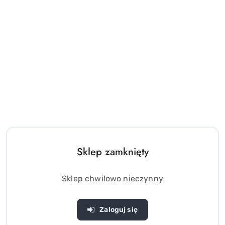
Układanka zręcznościowa
Magnetyczna układanka
JABŁKO - mechaniczna
tablica labirynt nauka
łamigłówka
kolorów liczenia
(0)
(0)
Sklep zamknięty
16.00
30.00
Cena:
Cena:
Sklep chwilowo nieczynny
Zaloguj się