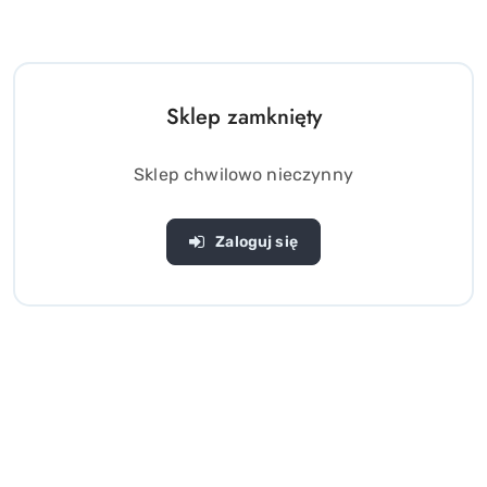
Sklep zamknięty
Sklep chwilowo nieczynny
Zaloguj się
Dmuchany Plac zabaw dla
niemowląt z piłeczkami
PSZCZÓŁKI Bestway 52639
(0)
79.00
Cena: