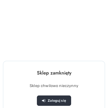
Rozkładany Świetlny Miecz
Zestaw dla Rycerza
Gwiezdnego Wojownika
Piankowa Tarcza Miecz
Światło Dźwięk
piankowy Godło Lew
(0)
(0)
Sklep zamknięty
35.00
23.00
Cena:
Cena:
Sklep chwilowo nieczynny
Zaloguj się