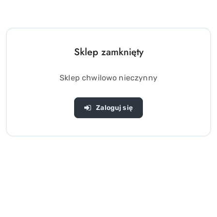
Sklep zamknięty
Sklep chwilowo nieczynny
Zaloguj się
Magiczna KULA Marvel Star
Świąteczny ELF ELFIK
Wars Odkryj Miniatury
mikołajowy SKOCZEK
Ulubionych Zabawek
zabawka sprężynka Mikołaj
(0)
(0)
Disneya
Renifer Bałwan
29.00
4.00
Cena:
Cena: