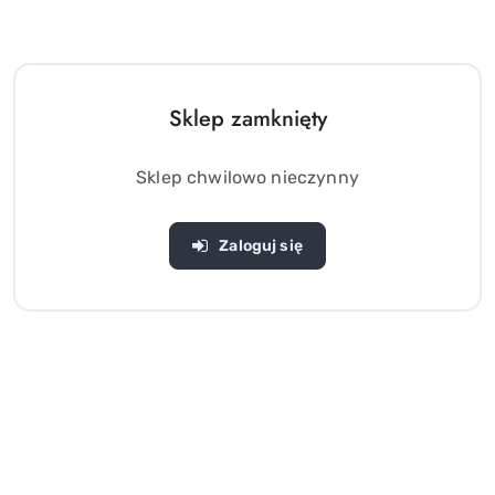
Sklep zamknięty
Sklep chwilowo nieczynny
Zaloguj się
Edukacyjny Tablet dla dzieci
Interaktywny TABLET
do nauki kolorów -
edukacyjny - j. polski
Interaktywna gra
(0)
(0)
62.00
39.00
Cena:
Cena: