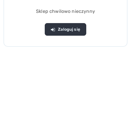
Sklep chwilowo nieczynny
Zaloguj się
Zestaw Wiaderko + łopatka
Zestaw zabawki do piasku
grabki i foremki Zabawka do
wiaderko foremki grabki
piasku
(0)
(0)
17.00
9.90
Cena:
Cena: