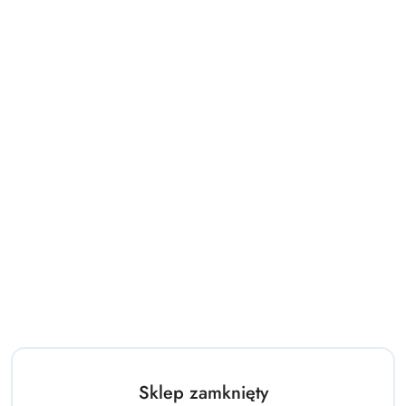
Duży Zestaw do Piasku
Zestaw do piasku wiaderko
wiaderko grabki kołowrotek
+ foremki + kołowrotek,
foremki 9-elementów
grabki, łopatka
(0)
(0)
42.00
26.00
Cena:
Cena:
Sklep zamknięty