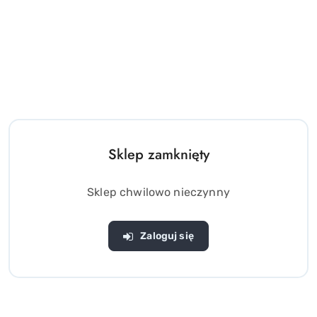
DOMINO gra Mexican Train
Edukacyjna GRA logiczna
metalowy kuferek
przygoda pingwinka
ŁAMIGŁÓWKA
(0)
(0)
Sklep zamknięty
99.00
47.00
Cena:
Cena:
Sklep chwilowo nieczynny
Zaloguj się