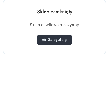
Sklep zamknięty
Sklep chwilowo nieczynny
Zaloguj się
Wysokociśnieniowa pompka
Pompka nożna tłokowa
ręczna dwukierunkowa
13cm do materaca Bestway
manometr Bestway 62227
62147
(0)
(0)
89.00
12.00
Cena:
Cena: