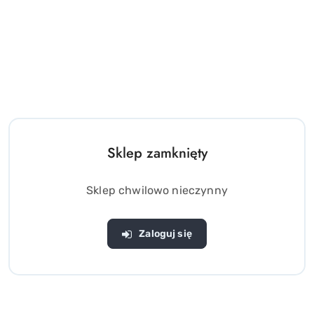
Dmuchany materac z
Bestway Dmuchany
uchwytami ŻÓŁW Nadruk
materac z siatką Leżanka
Majolika 183x173cm
wodna 160cm 43103
(0)
(0)
Bestway 41523
Sklep zamknięty
62.00
39.00
Cena:
Cena:
Sklep chwilowo nieczynny
Zaloguj się