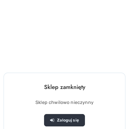
Drewniany Zestaw
Pastelowy Zestaw Klocki
konstrukcyjny Klocki zbuduj
drewniane Miasteczko +
Auto Wieże 129 ele
Mata puzzle 115 ele
(0)
(0)
Sklep zamknięty
149.00
82.00
Cena:
Cena:
Sklep chwilowo nieczynny
Zaloguj się